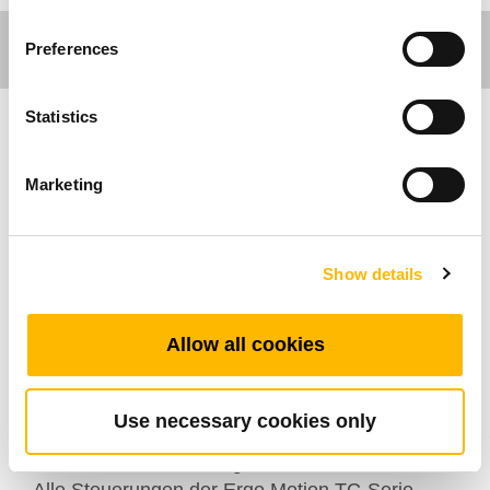
Preferences
Statistics
Ergo Motion
Marketing
Die TL30K-Serie von TiMOTION ist eine
hochwertige, kostengünstige Hubsäule, die
speziell für ergonomische Tische, Arbeitstische
Show details
und andere höhenverstellbare Systeme
entwickelt wurde. Mehrere Hubsäulen der TL-
Allow all cookies
Serie können einfach an kompatible
Steuerungen der TC-Serie angeschlossen
werden und unterstützen die
Use necessary cookies only
Synchronisierungsfahrt per Knopfdruck auf den
unterstützten Steuerungen der TH-/TDH-Serie.