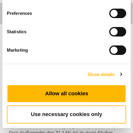
Preferences
Statistics
Ergo Motion
Marketing
Die Teleskopsäule TL14K ist eine High-End-
Säule, die speziell für ergonomische
Show details
Schreibtische, Arbeitstische oder andere
höhenverstellbare Systeme entwickelt wurde.
Allow all cookies
Durch die Kombination von mindestens zwei
Säulen mit kompatiblen TC-Steuerung und
TH/TDH-Fernbedienungen lassen sich
Use necessary cookies only
Arbeitsbereiche nahtlos und leise mit
synchronisierten Bewegungen anpassen.