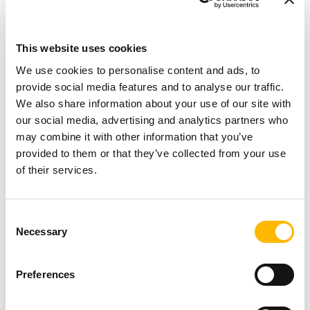
This website uses cookies
We use cookies to personalise content and ads, to
provide social media features and to analyse our traffic.
General
We also share information about your use of our site with
our social media, advertising and analytics partners who
may combine it with other information that you’ve
Warum TiMOTION der ideale Partner für
provided to them or that they’ve collected from your use
Ihre Automatisierungsprojekte ist
of their services.
Okt 17 2025
Consent
Necessary
Selection
Preferences