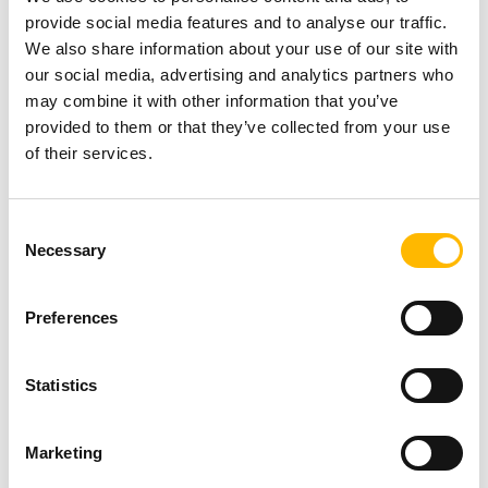
Verantwortung übernimmt.
provide social media features and to analyse our traffic.
We also share information about your use of our site with
our social media, advertising and analytics partners who
Urheberrechtshinweis
may combine it with other information that you’ve
Alle Texte zu den Dienstleistungen von
provided to them or that they’ve collected from your use
of their services.
TiMOTION sowie der gesamte Inhalt dieser
Website unterliegen dem Urheberrecht und
Consent
anderen einschlägigen Rechten des geistigen
Necessary
Selection
Eigentums. Das Logo von TiMOTION ist in
Taiwan und anderen Ländern als Marke
Preferences
eingetragen. Die auf dieser Website genannten
Markennamen und spezifischen
Statistics
Dienstleistungen von TiMOTION sind
markenrechtlich geschützt.
Marketing