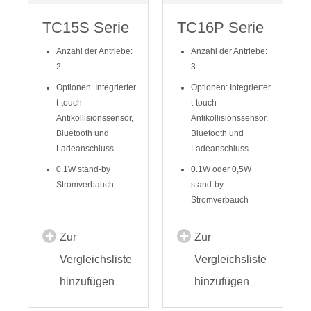
TC15S Serie
TC16P Serie
Anzahl der Antriebe:
Anzahl der Antriebe:
2
3
Optionen: Integrierter
Optionen: Integrierter
t-touch
t-touch
Antikollisionssensor,
Antikollisionssensor,
Bluetooth und
Bluetooth und
Ladeanschluss
Ladeanschluss
0.1W stand-by
0.1W oder 0,5W
Stromverbauch
stand-by
Stromverbauch
Zur
Zur
Vergleichsliste
Vergleichsliste
hinzufügen
hinzufügen