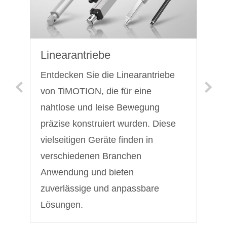
Linearantriebe
H
Entdecken Sie die Linearantriebe
D
von TiMOTION, die für eine
se
mit
nahtlose und leise Bewegung
H
präzise konstruiert wurden. Diese
bi
vielseitigen Geräte finden in
u
verschiedenen Branchen
an
Anwendung und bieten
Ge
zuverlässige und anpassbare
In
Lösungen.
B