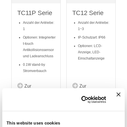
TC11P Serie
TC12 Serie
Anzahl der Antriebe:
Anzahl der Antriebe:
1
1~3
Optionen: Integrierter
IP-Schutzart: IP66
t-touch
Optionen: LCD-
Antikollisionssensor
Anzeige, LED-
und Ladeanschluss
Einschaltanzeige
0.1W stand-by
Stromverbauch
Zur
Zur
Vergleichsliste
Vergleichsliste
hinzufügen
hinzufügen
This website uses cookies