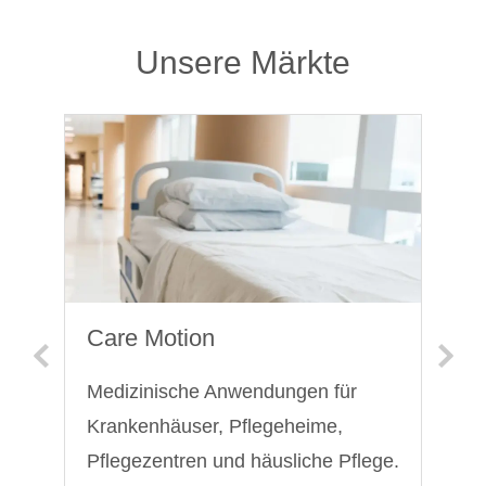
Unsere Märkte
C
A
Be
Au
Care Motion
Medizinische Anwendungen für
Krankenhäuser, Pflegeheime,
Pflegezentren und häusliche Pflege.