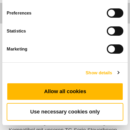
Preferences
Statistics
Ergo Motion
Marketing
Die TL9KR-Serie von TiMOTION ist eine
hochwertige, kosteneffiziente Hebesäule, die für
ergonomische Schreibtische, Werkbänke und
Show details
andere höhenverstellbare Anwendungen
entwickelt wurde. Mit einem runden, dreistufigen
Allow all cookies
Teleskopdesign und einem breiten oberen sowie
schmalen unteren Profil bietet die TL9KR eine
sanfte, stabile und zuverlässige Bewegung –
Use necessary cookies only
ideal für moderne Arbeitsumgebungen, die
sowohl Leistung als auch Ästhetik verlangen.