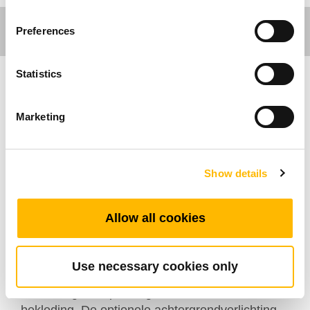
Preferences
Statistics
Comfort Motion
Marketing
De TH16-serie is een geoptimaliseerde
ingebedde handbediening die specifiek is
ontworpen voor de woningmeubelsector. Op
Show details
maat gemaakt voor naadloze integratie, is deze
interface ontworpen om direct in gemotoriseerde
Allow all cookies
relaxstoelen te worden ingebouwd, wat zorgt
voor een fraaie en ononderbroken esthetiek. Met
tot vier responsieve knoppen en directe
Use necessary cookies only
snijondersteuning biedt het betrouwbare en
eenvoudige aanpassingen voor moderne