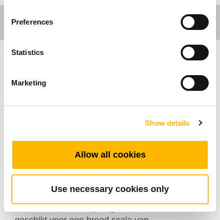
Preferences
Statistics
Care Motion
Marketing
De TMH11 is een nieuwe medische
handbediening met een LCD-display. Innovatief,
hij reageert op stemcommando's wat
Show details
eenvoudige aanpassingen mogelijk maakt. Voor
extra veiligheid bij het verplaatsen van medische
Allow all cookies
apparatuur heeft hij ook een afneembaar
aansluitsnoer.
De TMH11 was oorspronkelijk bedoeld voor
Use necessary cookies only
medische apparatuur in de thuiszorg,
ziekenhuizen en verpleeghuizen, maar is