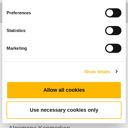
Preferences
Statistics
Ergo Motion
Marketing
De TDH12P is een eenvoudige en klassieke
handbediening voor in hoogte verstelbare
bureaus. Het stelt de gebruiker in staat om 4
Show details
posities in te voeren, en is uitgerust met een 3-
cijferig digitaal display. Het kan gecombineerd
Allow all cookies
worden met de Bluetooth-adapter TWD1
waardoor, dankzij de app "Stand up Pls", het
bureaublad op afstand bediend kan worden.
Use necessary cookies only