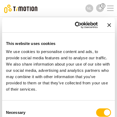
0
NL
TiMOTION
Handbedieningen
TDH12P Series
TDH12P Series
Handbedieningen
This website uses cookies
We use cookies to personalise content and ads, to
provide social media features and to analyse our traffic.
We also share information about your use of our site with
our social media, advertising and analytics partners who
may combine it with other information that you’ve
provided to them or that they’ve collected from your use
of their services.
Consent
Necessary
Selection