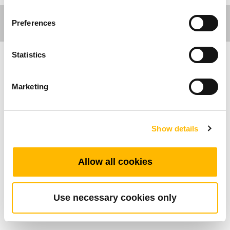
Preferences
Statistics
Ergo Motion
Marketing
Die TDH12P ist eine einfaches und klassisches
Bedienelement für Bürotische mit variabler
HöheverstellungAPP. Es ermöglicht dem
Show details
Benutzer die Registrierung von 4 Positionen und
ist mit einer 3-stelligen Digitalanzeige
Allow all cookies
ausgestattet. Das TDH12P kann mit dem
Bluetooth-Adapter TWD1 betrieben werden, der
es dem Benutzer ermöglicht, das Pult über die
Use necessary cookies only
APP "Stand up Pls" fernzusteuern.