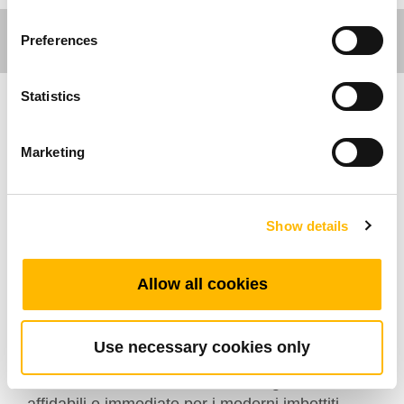
Preferences
Statistics
Comfort Motion
Marketing
La serie TH16 si inserisce nella produzione di
telecomandi per poltrone di TiMOTION come
comando manuela integrato, ottimizzato per il
Show details
settore del mobile domestico. Progettata per
un'integrazione perfetta, questa interfaccia si
Allow all cookies
inserisce direttamente nelle poltrone reclinabili
motorizzate, garantendo un'estetica pulita e
senza ingombri. Dotata di un massimo di quattro
Use necessary cookies only
pulsanti reattivi e del supporto per
l'alimentazione diretta, assicura regolazioni