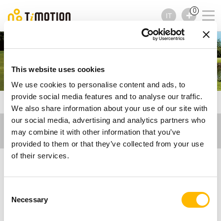
0
IT
Tosaerba
This website uses cookies
We use cookies to personalise content and ads, to
provide social media features and to analyse our traffic.
TiMOTION
Industrial Motion
Tosaerba
We also share information about your use of our site with
our social media, advertising and analytics partners who
may combine it with other information that you’ve
provided to them or that they’ve collected from your use
of their services.
Soluzioni con attuatori
Consent
elettrici per tosaerba
Necessary
Selection
I tosaerba richiedono sistemi di movimento