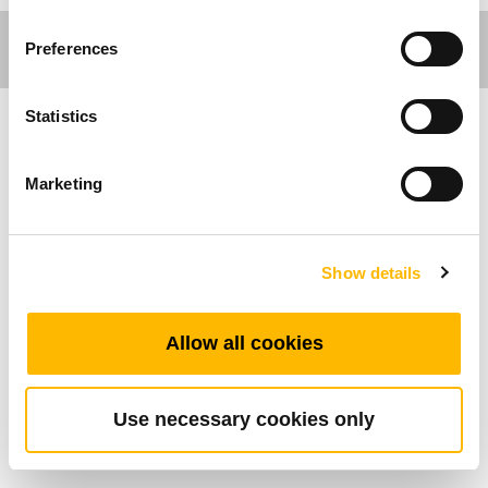
Preferences
Statistics
Care Motion
Marketing
Il TMH19 è un controllo manuale progettato per
applicazioni medicali che richiedono affidabilità,
sicurezza e semplicità d’uso. Grazie alla sua
Show details
struttura robusta e al grado di protezione IP66,
rappresenta una soluzione adatta sia come
Allow all cookies
telecomando per letto ortopedico sia come
telecomando per letto elettrico, garantendo un
controllo preciso delle funzioni di movimento in
Use necessary cookies only
ambito sanitario.