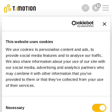
0
IT
TiMOTION
Comandi
Serie TMH15
Serie TMH15
Comandi
This website uses cookies
We use cookies to personalise content and ads, to
provide social media features and to analyse our traffic.
We also share information about your use of our site with
our social media, advertising and analytics partners who
may combine it with other information that you’ve
provided to them or that they’ve collected from your use
of their services.
Consent
Necessary
Selection