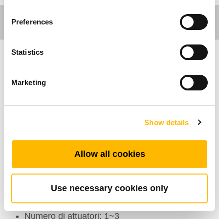
Preferences
Statistics
Care Motion
Marketing
Il TMH15 è un telecomando specificamente
progettato per gli anziani. Con i suoi grandi
pulsanti programmabili, il TMH15 è molto facile
Show details
da usare. Può anche avere una
retroilluminazione e una chiave di sicurezza per
Allow all cookies
una comodità ancora maggiore.
Use necessary cookies only
Caratteristiche Generali
Numero di attuatori: 1~3