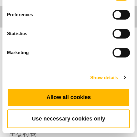
Preferences
Statistics
Ergo Motion
Marketing
TDH9Pを使用すると、メモリ機能を使用した4
つの高さ設定ができ、ディスプレイに3桁の数字
Show details
で高さを表示します。 Bluetoothアダプター
TWD1で動作し、「Stand Up Pls」アプリを介
してリモートでデスク高さを制御します。 ボタ
Allow all cookies
ンインターフェイスの直感的なデザインはユー
ザーに馴染みやすいです。
Use necessary cookies only
主な特長