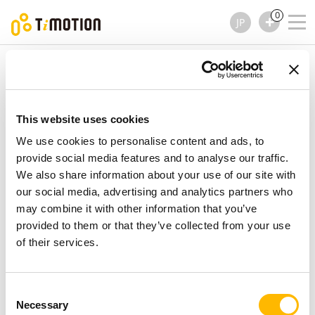
0
JP
TiMOTION
ハンドセット
TDH9P シリーズ
TDH9P シリーズ
ハンドセット
This website uses cookies
We use cookies to personalise content and ads, to
provide social media features and to analyse our traffic.
We also share information about your use of our site with
our social media, advertising and analytics partners who
may combine it with other information that you’ve
provided to them or that they’ve collected from your use
of their services.
Consent
Necessary
Selection