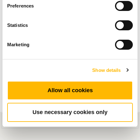
リューション
Preferences
デジタル時代が進むにつれて、私たちのコミュ
Statistics
ニティと、情報、コミュニケーション、学習、
レジャーに対するアプローチは大きく変化して
Marketing
います。機器のデジタル化が進むなか、テレビ
やインタラクティブスクリーン、デジタルボー
ド は、日常生活のあらゆる場面で欠かせない存
Show details
在となりました。。これらのデバイスは、従来
はテーブルやスタンドに設置されるのが一般的
Allow all cookies
でした。。その配置方法にはスペースの問題や
見た目の課題がつきものでした。そうした課題
Use necessary cookies only
This mobile site is designed for compatibility with iOS 8.0+ or Android
を解決するのが、電動昇降機能を備えたモニタ
5.0+ devices.
ー・テレビスタンドです。ボタンひとつで高さ