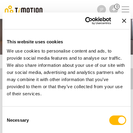
0
JP
スクリーン/テレビリフト
This website uses cookies
We use cookies to personalise content and ads, to
provide social media features and to analyse our traffic.
TiMOTION
Ergo Motion
スクリーン/テレビリフト
We also share information about your use of our site with
our social media, advertising and analytics partners who
may combine it with other information that you’ve
provided to them or that they’ve collected from your use
of their services.
スクリーン・テレビス
Consent
Necessary
Selection
タンド向け 電動昇降ソ