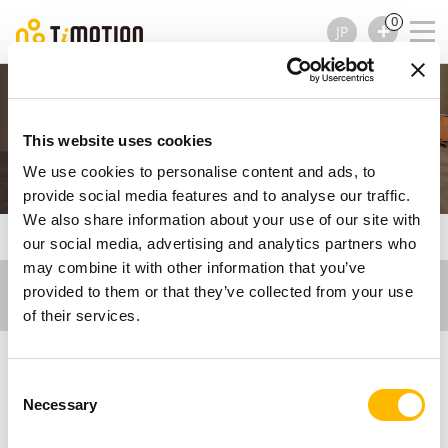
0
JP
技術用ワークステーショ
This website uses cookies
ン
We use cookies to personalise content and ads, to
provide social media features and to analyse our traffic.
We also share information about your use of our site with
TiMOTION
Ergo Motion
技術用ワークステーション
our social media, advertising and analytics partners who
may combine it with other information that you’ve
provided to them or that they’ve collected from your use
of their services.
Consent
技術用ワークステーシ
Necessary
Selection