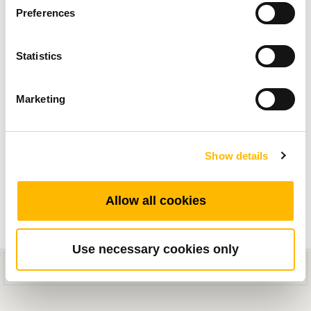
ョン向け電動アクチュ
Preferences
エーターソリューショ
Statistics
ン
変化の激しい技術用および産業用ワークスペー
Marketing
スでは、効率と精度が最も重要となっていま
す。これらの要求に応えるために、技術用およ
Show details
び産業用ワークステーションへの電動アクチュ
エーターシステムの統合により大きな変革がも
Allow all cookies
たらされました。
Use necessary cookies only
技術用ワークステーションに電動システムを装
This mobile site is designed for compatibility with iOS 8.0+ or Android
5.0+ devices.
備する理由
技術用ワークステーションは、複雑な操作の指