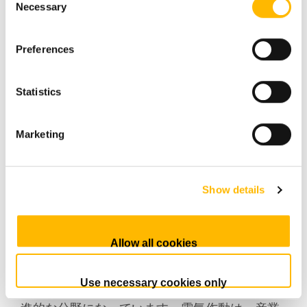
Necessary
Selection
Industrial Motion
はTiMOTIONの市場セグメ
ントの1つです。農業、換気、日射遮蔽システ
Preferences
ム、屋外機器などの産業用途における電気作動
システムの堅牢で耐久性のあるソリューション
Statistics
を提供しています。
Marketing
産業オートメーションに電
気作動を使用する理由
Show details
産業オートメーションは、手動操作の機械の時
代から大きく進歩しました。今日、産業オート
Allow all cookies
メーションは製造プロセスを合理化し、効率を
Use necessary cookies only
高めるために最先端の技術を使用する非常に先