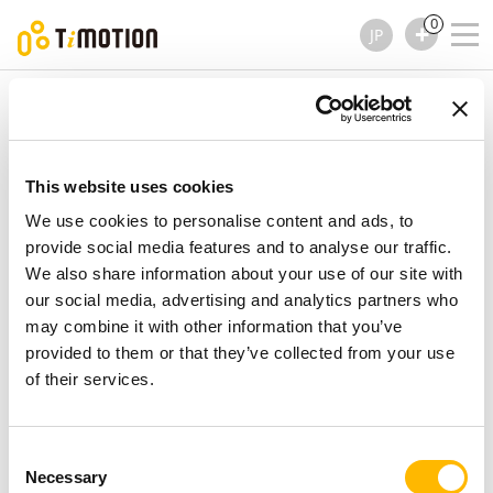
0
JP
TiMOTION
コラム
TL38SR シリーズ
TL38SR シリーズ
コラム
This website uses cookies
We use cookies to personalise content and ads, to
provide social media features and to analyse our traffic.
We also share information about your use of our site with
our social media, advertising and analytics partners who
may combine it with other information that you’ve
provided to them or that they’ve collected from your use
of their services.
Consent
Necessary
Selection