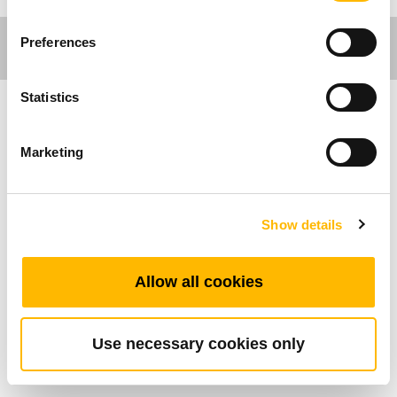
Preferences
Statistics
Ergo Motion
Marketing
TL38SRは、2段式の反転インラインコラムで
す。外形が正方形の筒状構造になっており、ス
Show details
リムな外観を保ちながら、高い安定性を実現し
ています。モーターハウジングの突起部が一切
ないため、クリーンでエレガントな外観が求め
Allow all cookies
られる人間工学に基づいた設計のモニタースタ
ンド、サイドテーブル、あるいはデザイン性を
重視した昇降家具に最適な製品です。
Use necessary cookies only