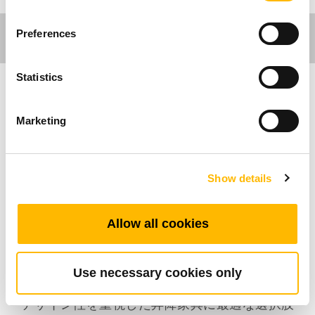
Preferences
Statistics
Ergo Motion
Marketing
TL20Sは、上部が細く下部が広いスクエア形状
を採用した3段伸縮式アウターチューブを備え、
Show details
インラインアクチュエータ（TA20）を内蔵して
います。
モーターハウジングを必要としない設計のた
Allow all cookies
め、TL20Sは人間工学に基づいた家具用途に最
適です。
また、すっきりとした外観を実現すると同時
Use necessary cookies only
に、設置スペースを効率的に活用できるため、
デザイン性を重視した昇降家具に最適な選択肢