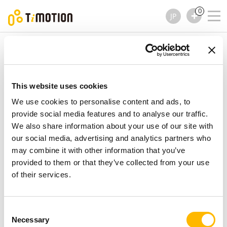
0
JP
TiMOTION
コラム
TL20S シリーズ
TL20S シリーズ
コラム
This website uses cookies
We use cookies to personalise content and ads, to
provide social media features and to analyse our traffic.
We also share information about your use of our site with
our social media, advertising and analytics partners who
may combine it with other information that you’ve
provided to them or that they’ve collected from your use
of their services.
Consent
Necessary
Selection