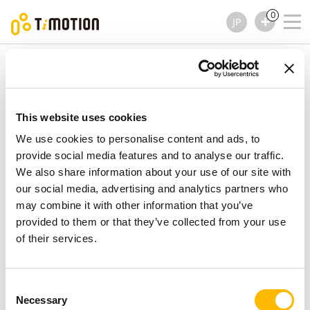
0
JP
TiMOTION
コラム
TL31S シリーズ
TL31S シリーズ
コラム
This website uses cookies
We use cookies to personalise content and ads, to
provide social media features and to analyse our traffic.
We also share information about your use of our site with
our social media, advertising and analytics partners who
may combine it with other information that you’ve
provided to them or that they’ve collected from your use
of their services.
Consent
Necessary
Selection