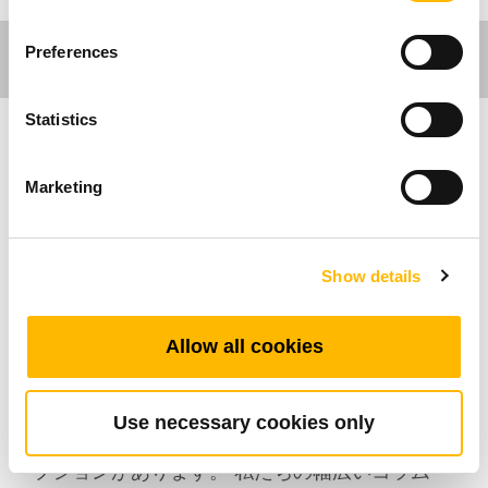
Preferences
Statistics
Ergo Motion
Marketing
TiMOTIONのTL31Sシリーズリフティングコラ
ムは、人間工学に基づいたデスクや作業台用に
Show details
特別に設計されています。 互換性のあるTCシリ
ーズコントロールボックスとTH / TDHシリーズ
コントロールを備えた複数のTLシリーズリフテ
Allow all cookies
ィングコラムを使用すると、同期動作で静かで
滑らかに動かすことができます。 エルゴモーシ
ョンTCシリーズコントロールボックスには、消
Use necessary cookies only
費電力を削減する0.1W未満のスタンバイ電源オ
プションがあります。 私たちの幅広いコラム