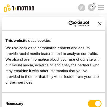
0
JP
TiMOTION
ハンドセット
TFH17 シリーズ
TFH17 シリーズ
ハンドセット
This website uses cookies
We use cookies to personalise content and ads, to
provide social media features and to analyse our traffic.
We also share information about your use of our site with
our social media, advertising and analytics partners who
may combine it with other information that you’ve
provided to them or that they’ve collected from your use
of their services.
Consent
Necessary
Selection