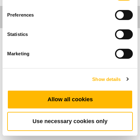
Preferences
Statistics
Comfort Motion
Marketing
主な特長
Show details
最大利用可能ボタン数：2
ダイレクトカット：利用可
使用温度範囲：+5°C~+45°C
Allow all cookies
メタリック仕上げ
充電用USBソケット
Use necessary cookies only
リクライニングチェアに直接埋込