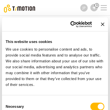
0
JP
TiMOTION
ハンドセット
TH6 シリーズ
TH6 シリーズ
ハンドセット
This website uses cookies
We use cookies to personalise content and ads, to
provide social media features and to analyse our traffic.
We also share information about your use of our site with
our social media, advertising and analytics partners who
may combine it with other information that you’ve
provided to them or that they’ve collected from your use
of their services.
Consent
Necessary
Selection