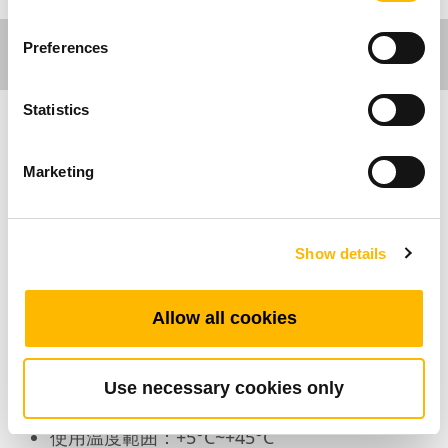
Preferences
Statistics
Comfort Motion
Marketing
主な特長
Show details
アクチュエーター接続可能数：1~2
最大利用可能ボタン数：4
色：黒、灰色
Allow all cookies
オプション：フック
セーフティーキー：利用可
Use necessary cookies only
ダイレクトカット：利用可
使用温度範囲：+5°C~+45°C