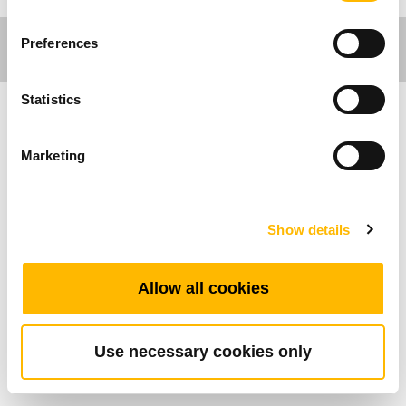
Preferences
Statistics
Comfort Motion
Marketing
TiMOTIONのTA14シリーズリニアアクチュエー
ターは、リクライニング、昇降チェア、映画館
Show details
の椅子などの昇降用途に設計されています。コ
ントロールボックスを不要とする、ダイレクト
カットシステムとして機能するように設計され
Allow all cookies
ており、簡単で経済的な代替選択を提供しま
す。オプションとして、安全ナットと数種類の
フロントアタッチメントがあります。
Use necessary cookies only