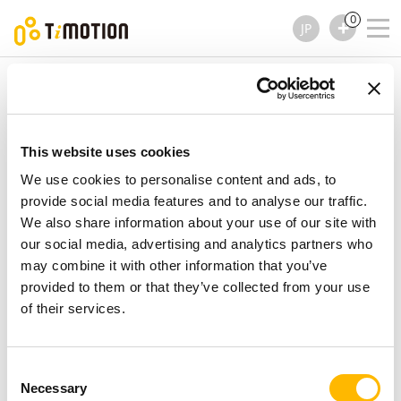
0
JP
TiMOTION
リニア アクチュエーター
TA14 シリーズ
TA14 シリーズ
リニア アクチュエーター
This website uses cookies
We use cookies to personalise content and ads, to
provide social media features and to analyse our traffic.
We also share information about your use of our site with
our social media, advertising and analytics partners who
may combine it with other information that you’ve
provided to them or that they’ve collected from your use
of their services.
Consent
Necessary
Selection