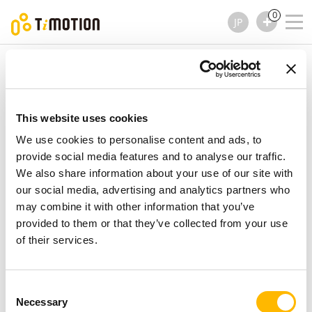
0
JP
TiMOTION
リニア アクチュエーター
JP3 シリーズ
JP3 シリーズ
リニア アクチュエーター
This website uses cookies
We use cookies to personalise content and ads, to
provide social media features and to analyse our traffic.
We also share information about your use of our site with
our social media, advertising and analytics partners who
may combine it with other information that you’ve
provided to them or that they’ve collected from your use
of their services.
Consent
Necessary
Selection