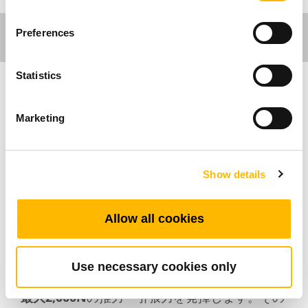
Preferences
Statistics
Industrial Motion
Marketing
TiMOTIONのJP3シリーズ インラインリニアア
クチュエータ
は、IP69K（静止時）の防塵・防
Show details
水性能が求められる低荷重の産業用途向けに設
計されています。コンパクトな設置スペースや
外観を重視する用途に最適です。また、
ホール
Allow all cookies
センサー
をオプションで搭載でき、複数アクチ
ュエータの同期制御や位置フィードバックに対
応します。
Use necessary cookies only
JP3は
20～1,000mm
のストローク長に対応し、
最大2,000N
の推力・引張力を発揮します。その