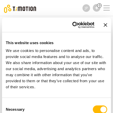
0
JP
TiMOTION
リニア アクチュエーター
JP4 シリーズ
JP4 シリーズ
リニア アクチュエーター
This website uses cookies
We use cookies to personalise content and ads, to
provide social media features and to analyse our traffic.
We also share information about your use of our site with
our social media, advertising and analytics partners who
may combine it with other information that you’ve
provided to them or that they’ve collected from your use
of their services.
Consent
Necessary
Selection