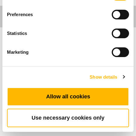
Preferences
Statistics
Industrial Motion
Marketing
TiMOTIONのJP4シリーズインラインアクチュエ
ーターはより高い負荷と速度が必要な産業用途
Show details
のために設計されています。IP69Kの保護構造
により、高温、高圧水ジェット、ホコリやその
他の固体汚染物質の侵入に対する耐久性を保証
Allow all cookies
します。同期制御と位置フィードバック機能を
持つホールセンサーをJP4に装備することも可能
です。
Use necessary cookies only