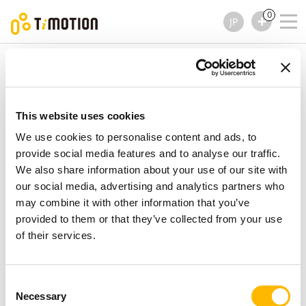
0
JP
TiMOTION
リニア アクチュエーター
SR1 シリーズ
SR1 シリーズ
リニア アクチュエーター
This website uses cookies
We use cookies to personalise content and ads, to
provide social media features and to analyse our traffic.
We also share information about your use of our site with
our social media, advertising and analytics partners who
may combine it with other information that you’ve
provided to them or that they’ve collected from your use
of their services.
Consent
Necessary
Selection