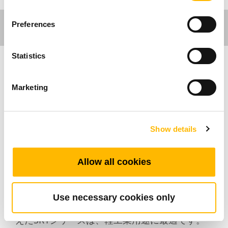
Preferences
Statistics
Industrial Motion
Marketing
TiMOTION のSR1 シリーズは、弾力性があり静
かなソリューションを必要とするアプリケーシ
Show details
ョン向けに特別に設計された低ノイズの産業用
電動リニアアクチュエーターです。SR1は樹脂
製ヘリカルギアと頑丈な金属ハウジングで構成
Allow all cookies
されており、騒音レベルは58dB(A)未満です。
オプションで最大IP69KのIP定格、低ノイズ、
堅牢な品質が利用可能で、ほぼすべての環境で
Use necessary cookies only
動作できます。 コンパクト、静音、耐候性を備
えたSR1シリーズは、軽工業用途に最適です。