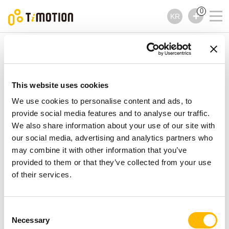
0
KR
TiMOTION
실린더
TA14 제품시리즈
TA14 제품시리즈
This website uses cookies
실린더
We use cookies to personalise content and ads, to
provide social media features and to analyse our traffic.
We also share information about your use of our site with
our social media, advertising and analytics partners who
may combine it with other information that you’ve
provided to them or that they’ve collected from your use
of their services.
Consent
Necessary
Selection