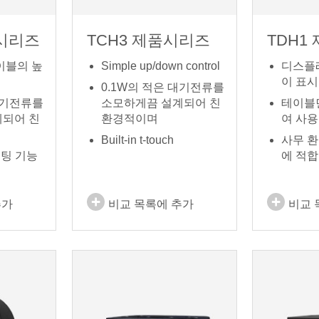
품시리즈
TCH3 제품시리즈
TDH1
이블의 높
Simple up/down control
디스플
이 표시
0.1W의 적은 대기전류를
대기전류를
소모하게끔 설계되어 친
테이블
되어 친
환경적이며
여 사용
Built-in t-touch
사무 
세팅 기능
에 적합
추가
비교 목록에 추가
비교 