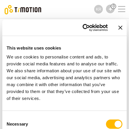
0
KR
TiMOTION
컨트롤러
TDH13P 제품시리즈
TDH13P 제품시리즈
This website uses cookies
컨트롤러
We use cookies to personalise content and ads, to
provide social media features and to analyse our traffic.
We also share information about your use of our site with
our social media, advertising and analytics partners who
may combine it with other information that you’ve
provided to them or that they’ve collected from your use
of their services.
Consent
Necessary
Selection