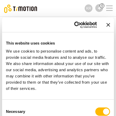
0
KR
TiMOTION
컨트롤러
TFH35 제품시리즈
TFH35 제품시리즈
This website uses cookies
컨트롤러
We use cookies to personalise content and ads, to
provide social media features and to analyse our traffic.
We also share information about your use of our site with
our social media, advertising and analytics partners who
may combine it with other information that you’ve
provided to them or that they’ve collected from your use
of their services.
Consent
Necessary
Selection