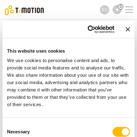
0
ES
TiMOTION
Kits diseñados para oficinas de altura
regulable
Serie TEK12
Serie TEK12
This website uses cookies
Kits diseñados para oficinas de altura regulable
We use cookies to personalise content and ads, to
provide social media features and to analyse our traffic.
We also share information about your use of our site with
our social media, advertising and analytics partners who
may combine it with other information that you’ve
provided to them or that they’ve collected from your use
of their services.
Consent
Necessary
Selection