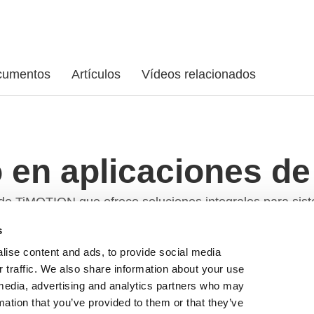
cumentos
Artículos
Vídeos relacionados
 en aplicaciones de 
e TiMOTION que ofrece soluciones integrales para siste
a el hogar y la oficina, estaciones de trabajo industriale
s
lise content and ads, to provide social media
r traffic. We also share information about your use
l media, advertising and analytics partners who may
 para aplicaciones de escritorio?
mation that you’ve provided to them or that they’ve