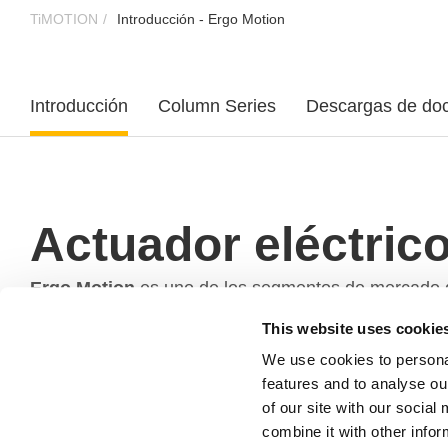
TiMOTION
Introducción - Ergo Motion
Introducción
Column Series
Descargas de do
Actuador eléctrico
Ergo Motion
es uno de los segmentos de mercado d
ergonómicas de escritorio, incluyendo escritorios par
This website uses cookie
We use cookies to persona
features and to analyse ou
of our site with our socia
¿Por qué actuadores eléctricos
combine it with other infor