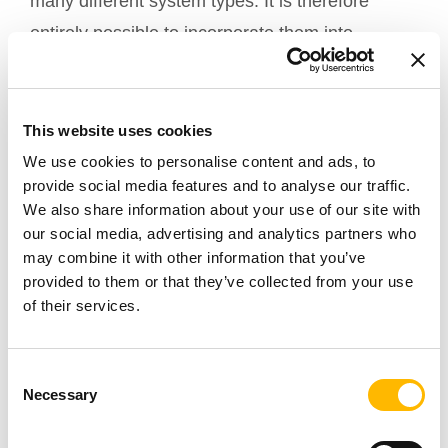
many different system types. It is therefore
entirely possible to incorporate them into
existing systems and control them with your own
devices.
This website uses cookies
2-8. How do I synchronize two electric
We use cookies to personalise content and ads, to
provide social media features and to analyse our traffic.
motors?
We also share information about your use of our site with
TiMOTION manufactures control boxes
our social media, advertising and analytics partners who
equipped with a microprocessor that allows the
may combine it with other information that you’ve
provided to them or that they’ve collected from your use
programming and synchronization of two
of their services.
actuator motors with the same stroke. For this,
feedback is necessary between the electric
Consent
actuators and the control box. This feedback is
Necessary
Selection
provided by different types of position sensors
(potentiometer, Hall effect sensors) that will