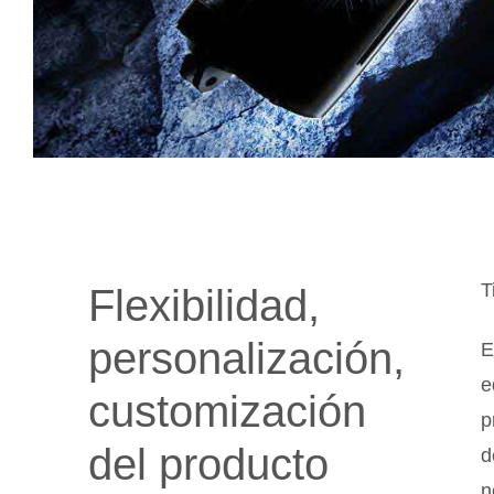
T
Flexibilidad,
personalización,
E
e
customización
p
del producto
d
n