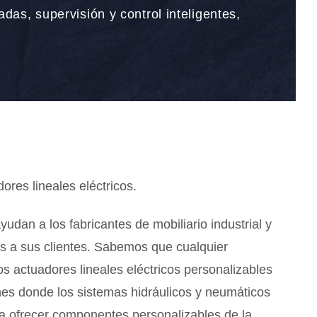
das, supervisión y control inteligentes,
sordenados y a los escritorios
tRise sin uniones.
leta
res lineales eléctricos.
dan a los fabricantes de mobiliario industrial y
es a sus clientes. Sabemos que cualquier
s actuadores lineales eléctricos personalizables
es donde los sistemas hidráulicos y neumáticos
a ofrecer componentes personalizables de la