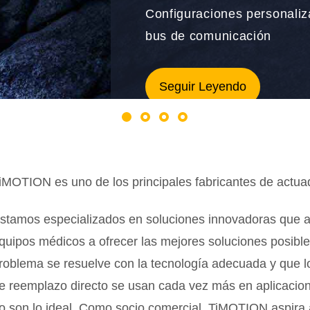
Configuraciones personaliza
¡Diga adiós a los cables de
de columnas elevadoras Fas
bus de comunicación
voluminosos!
Explore nuestra línea comp
Más información
Seguir Leyendo
Descúbrelo ahora
1
2
3
4
iMOTION es uno de los principales fabricantes de actuado
stamos especializados en soluciones innovadoras que ayu
quipos médicos a ofrecer las mejores soluciones posibl
roblema se resuelve con la tecnología adecuada y que lo
e reemplazo directo se usan cada vez más en aplicacion
o son lo ideal. Como socio comercial, TiMOTION aspira 