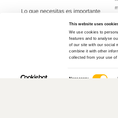
m
Lo que necesitas es importante
This website uses cookie
para nosotros.
We use cookies to persona
C
features and to analyse ou
of our site with our socia
combine it with other infor
Acerca De Nosotros
collected from your use of 
Consent
Necessary
Selection