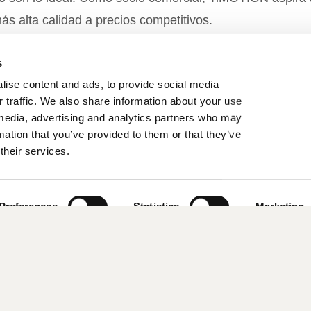
ás alta calidad a precios competitivos.
s
lise content and ads, to provide social media
reemos en lo que hacemos y en los productos que cr
r traffic. We also share information about your use
l media, advertising and analytics partners who may
mation that you’ve provided to them or that they’ve
their services.
Preferences
Statistics
Marketing
Nuestros Mercados