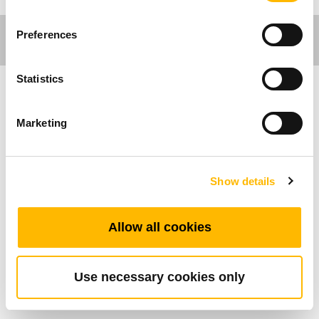
Preferences
Statistics
醫療應用
Marketing
壓力感應器-TPS專為病患設計。可偵測病患離床
並透過搭配的手控器發出警示音。
Show details
產品特色
Allow all cookies
壓力感應器
病患離床時手控器會發出警示音
Use necessary cookies only
防水等級: IP66