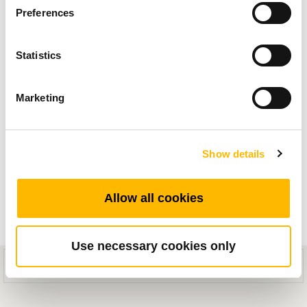
自農業時代以來，曳引機一直是農田的主要耕作
Preferences
工具，但隨著農業發展持續進步，曳引機因其多
Statistics
功能的特性，扮演了更舉足輕重的角色。現今，
曳引機成為農業機械首選，廣泛應用於耕作、犁
Marketing
地、種植，以及處理砂石、泥土、肥料等農用材
料。
Show details
曳引機可以執行多種農務作業，減少對人工勞動
的額外需求，多功能特性讓農作成本效益更高、
Allow all cookies
省下耕作時間。此外，曳引機的強大拉動力和耐
用性，很適合操作高負重任務，在正常傳動下平
Use necessary cookies only
穩的運行。
This mobile site is designed for compatibility with iOS 8.0+ or Android
5.0+ devices.
TiMOTION（第一傳動）的工業系列電動線性推