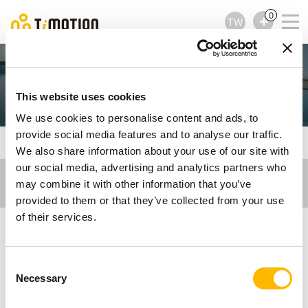
0
TW
擔架和推床
This website uses cookies
We use cookies to personalise content and ads, to
provide social media features and to analyse our traffic.
TiMOTION
醫療應用
擔架和推床
We also share information about your use of our site with
our social media, advertising and analytics partners who
may combine it with other information that you’ve
provided to them or that they’ve collected from your use
of their services.
適用於擔架和醫療推床的
Consent
Necessary
Selection
電動推桿解決方案