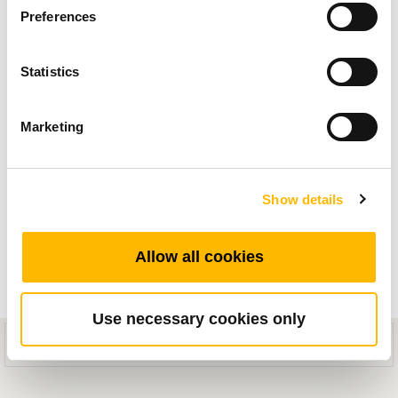
配備調節式電動推桿的擔架與醫療推床，對醫院
Preferences
護理人員和救援團隊來說是不可或缺的醫療工
Statistics
具。這些功能不僅能讓護理人員的工作環境更符
合人體工學，還能大幅改善病患的舒適度、安全
Marketing
性和照護品質。
TiMOTION（第一傳動）提供完整的電動推桿系
Show details
統解決方案，適合用於擔架、醫療推床，以及各
種需要靈活移動的醫療設備上。在運送和轉移病
Allow all cookies
患的過程中，這些醫療設備需具備高度的安全性
和快速調節的特性，而我們的電動推桿與升降立
Use necessary cookies only
柱可以幫助輕鬆調整醫療設備的靠背、腿托及高
This mobile site is designed for compatibility with iOS 8.0+ or Android
5.0+ devices.
度。