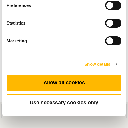
（AGV）和自主移動機器
Preferences
人（AMR）的電動推桿
Statistics
解決方案
Marketing
在現今自動化產業中，將電動推桿應用於自動導
引車（AGV）與自主移動機器人（AMR），是提
升作業效率的關鍵之一。這些設備仰賴電動推桿
Show details
的精準運動控制進行材料搬運和運輸等任務。
Allow all cookies
相較於傳統人工操作或機械系統，搭載電動推桿
的AGV與AMR具備多項優勢。它們能使流程自動
Use necessary cookies only
化、減少成本，並降低人力搬運材料帶來的風
This mobile site is designed for compatibility with iOS 8.0+ or Android
5.0+ devices.
險。電動推桿確保升降平台平穩運行，讓工業環
境中的裝卸流程更加順暢。