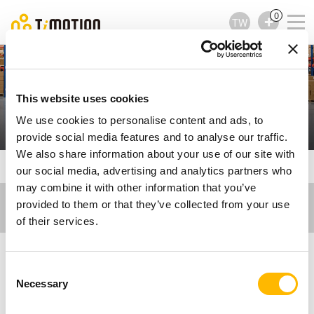
0
TW
自動導引車和自主移動機
This website uses cookies
器人
We use cookies to personalise content and ads, to
provide social media features and to analyse our traffic.
We also share information about your use of our site with
TiMOTION
工業應用
自動導引車和自主移動機器人
our social media, advertising and analytics partners who
may combine it with other information that you’ve
provided to them or that they’ve collected from your use
of their services.
Consent
適用於自動導引車
Necessary
Selection