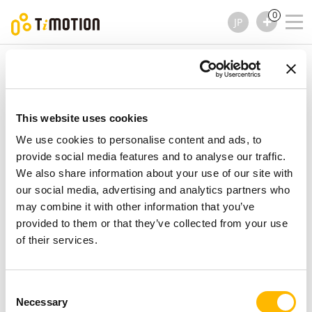
0
JP
TiMOTION
電動昇降 デスクキット
TEK01 シリーズ
TEK01 シリーズ
電動昇降 デスクキット
This website uses cookies
We use cookies to personalise content and ads, to
provide social media features and to analyse our traffic.
We also share information about your use of our site with
our social media, advertising and analytics partners who
may combine it with other information that you’ve
provided to them or that they’ve collected from your use
of their services.
Consent
Necessary
Selection