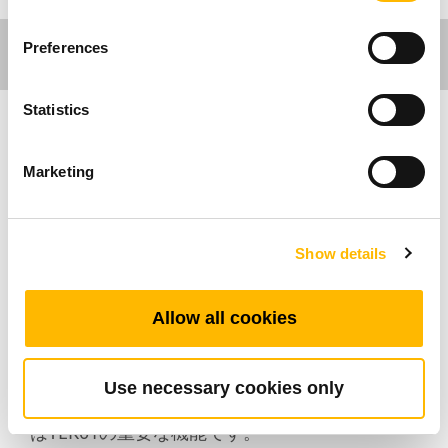
Preferences
Statistics
Ergo Motion
Marketing
TEK01は、TiMOTION TEK ファミリーの最初の
エルゴキットです。このデスクフレームは健康
Show details
的な職場環境強化に役立ちます。
TEK01は、細部と機能性に注意を払い、人間工
学に基づいた完璧なワークステーションのすべ
Allow all cookies
てのニーズを満たすため、最も人気のあるモデ
ルです。スリムで清潔感のある外観で、頑丈な
スチール構造になっています。迅速かつスムー
Use necessary cookies only
ズに動作しますが、静かで安全です。衝突防止
はTEK01の重要な機能です。