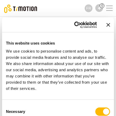
0
FR
TiMOTION
Colonnes
Série TL4H
Série TL4H
Colonnes
This website uses cookies
We use cookies to personalise content and ads, to
provide social media features and to analyse our traffic.
We also share information about your use of our site with
our social media, advertising and analytics partners who
may combine it with other information that you’ve
provided to them or that they’ve collected from your use
of their services.
Consent
Necessary
Selection