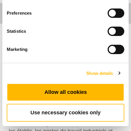
Preferences
Statistics
Ergo Motion
Marketing
Le TL4H fait partie de la gamme Ergo Motion de
colonnes de levage industrielles robustes de
TiMOTION et est également conçu comme une
Show details
solution parmi les colonnes télescopiques
industrielles pour des applications à haute
Allow all cookies
capacité de charge. Chaque TL4H est conçu
pour supporter une capacité de levage allant
jusqu’à 120 kg tout en maintenant un
Use necessary cookies only
fonctionnement fluide et silencieux. Cette
colonne de levage est idéale pour les consoles,