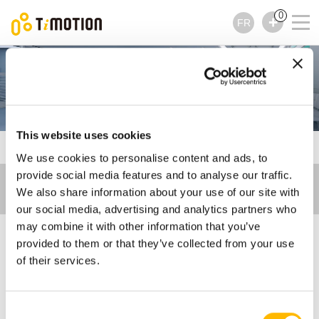
0
FR
Care Motion
This website uses cookies
TiMOTION
Introduction - Care Motion
We use cookies to personalise content and ads, to
provide social media features and to analyse our traffic.
We also share information about your use of our site with
our social media, advertising and analytics partners who
may combine it with other information that you’ve
provided to them or that they’ve collected from your use
Vérins électriques pour
of their services.
équipement médical
Consent
Care Motion
est l'un des segments de marché