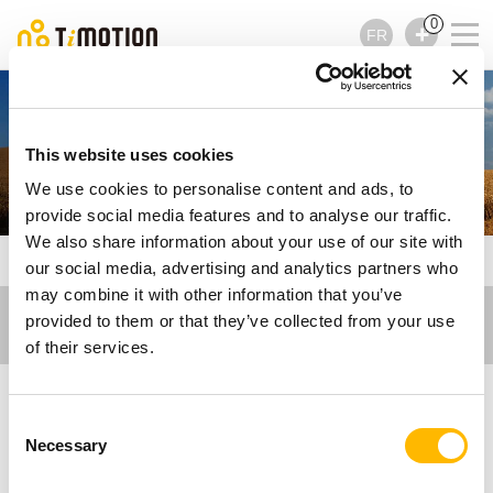
0
FR
Moissonneuses-
This website uses cookies
batteuses
We use cookies to personalise content and ads, to
provide social media features and to analyse our traffic.
We also share information about your use of our site with
TiMOTION
Industrial Motion
Moissonneuses-batteuses
our social media, advertising and analytics partners who
may combine it with other information that you’ve
provided to them or that they’ve collected from your use
of their services.
Consent
Actionneurs
Necessary
Selection
électriques pour