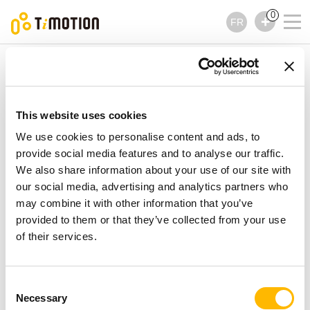
0
FR
TiMOTION
Colonnes
Série TL45K-3
Série TL45K-3
Colonnes
This website uses cookies
We use cookies to personalise content and ads, to
provide social media features and to analyse our traffic.
We also share information about your use of our site with
our social media, advertising and analytics partners who
may combine it with other information that you’ve
provided to them or that they’ve collected from your use
of their services.
Consent
Necessary
Selection