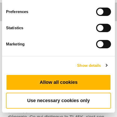
Preferences
Statistics
Ergo Motion
Marketing
Le TL45K est une colonne de levage
économique conçue pour les bureaux
ergonomiques, les tables de travail et d'autres
Show details
systèmes réglables en hauteur. Conçu pour
s'intégrer parfaitement avec les boîtiers de
Allow all cookies
contrôle de la série TC de TiMOTION et les
commandes manuelles TH/TDH, il garantit des
performances fiables tout en supportant une
Use necessary cookies only
consommation d'énergie en veille ultra-basse
(<0,1W) pour réduire la consommation