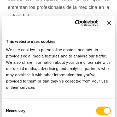
enfrentan los profesionales de la medicina en la
actualidad.
Los actuadores eléctricos TiMOTION están
especialmente diseñados para hacer frente a su
This website uses cookies
entorno. Pueden estar equipados con
una
We use cookies to personalise content and ads, to
provide social media features and to analyse our traffic.
clasificación de ingreso adicional
We also share information about your use of our site with
para soportar la limpieza intensiva con
opcional
our social media, advertising and analytics partners who
may combine it with other information that you’ve
detergentes específicos del entorno médico.
provided to them or that they’ve collected from your use
of their services.
Además, TiMOTION ofrece un mando y un
control fáciles de usar, lo que le permite
Consent
beneficiarse de una
solución de ajuste
Necessary
Selection