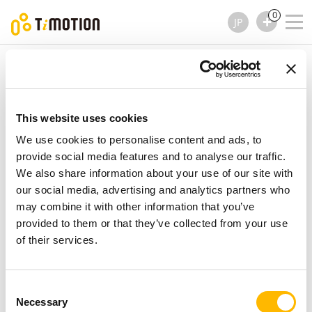
0
JP
TiMOTION
アクセサリー
TJB10 シリーズ
TJB10 シリーズ
アクセサリー
This website uses cookies
We use cookies to personalise content and ads, to
provide social media features and to analyse our traffic.
We also share information about your use of our site with
our social media, advertising and analytics partners who
may combine it with other information that you’ve
provided to them or that they’ve collected from your use
of their services.
Consent
Necessary
Selection