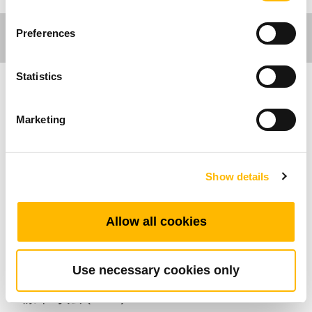
Preferences
Statistics
Comfort Motion
Marketing
主な特長
Show details
ジャンクションボックス
信号スイッチボックス
接続可能アクチュエーター数：1~2
Allow all cookies
接続可能ハンドセット数：1
Use necessary cookies only
標準寸法 (mm)