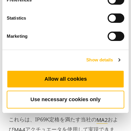
電動リニアアクチュエータの標準機能の1つは、
格納式の日よけを簡単に展開して天候から保護
Statistics
することです。また、この機能により、手動で
日よけを展開するために登ったり、手を伸ばし
Marketing
たり、広げることで、ユーザーが怪我をするリ
スクが大幅に軽減されます。
Show details
後部ドアパネルにアクチュエータを取り付け
て、作業台リフトや折りたたみ式傾斜板を操作
Allow all cookies
することもできます。これにより、バイク、ス
クーター、車椅子などの重くてかさばる機器を
Use necessary cookies only
容易に積載できます。
これらは、IP69K定格を満たす当社の
およ
MA2
び
アクチュエータを使用して実現できま
MA4