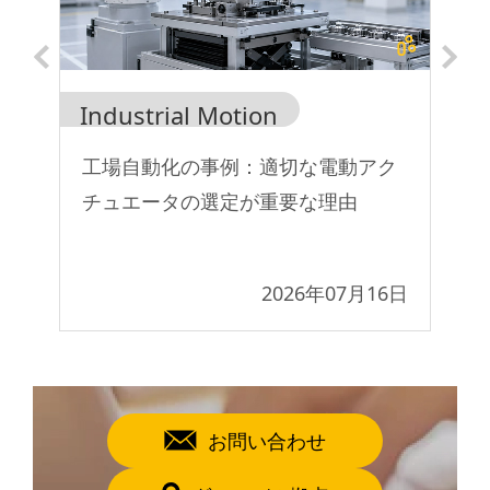
Industrial Motion
In
ュ
工場自動化の事例：適切な電動アク
T
チュエータの選定が重要な理由
小
8日
2026年07月16日
お問い合わせ