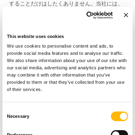
することだけはしたくありません。当社には、
そのためのソリューションがあります。電気お
よびUSB充電器ポートは、すべての電子機器お
よび電気機器の充電のニーズに合わせて取り付
This website uses cookies
けることができます。
We use cookies to personalise content and ads, to
provide social media features and to analyse our traffic.
当社の
充電ポートは、USBケーブルを使用
We also share information about your use of our site with
TFA1
our social media, advertising and analytics partners who
するすべての機器を充電するのに最適なオプシ
may combine it with other information that you’ve
ョンです。
シリーズは、モバイルデバイス
TWC
provided to them or that they’ve collected from your use
of their services.
のワイヤレス充電用に特別に設計されており、
コントロールボックスと組み合わせて使用でき
ます。
Consent
Necessary
Selection
車両外装
Preferences