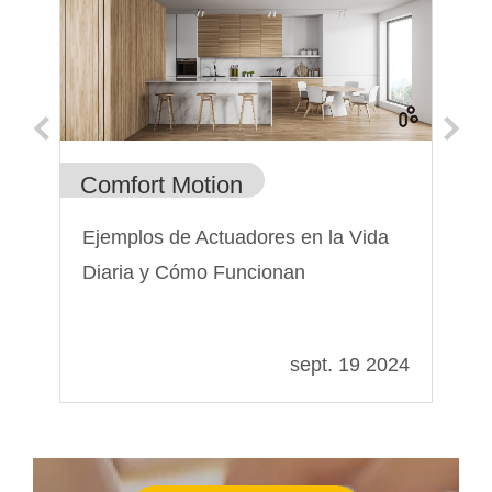
Comfort Motion
Er
s
Ejemplos de Actuadores en la Vida
Tr
Diaria y Cómo Funcionan
de
el
017
sept. 19 2024