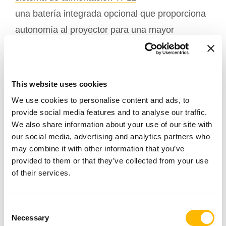
una batería integrada opcional que proporciona
autonomía al proyector para una mayor
conveniencia.
Los actuadores eléctricos también pueden
This website uses cookies
accionar la inclinación del equipo para un ajuste
We use cookies to personalise content and ads, to
más preciso. Además, es posible ajustar el
provide social media features and to analyse our traffic.
We also share information about your use of our site with
proyector con tres actuadores para satisfacer
our social media, advertising and analytics partners who
cualquier necesidad. Nuestra
caja de control
may combine it with other information that you’ve
puede gestionar remotamente todos los
TC15P
provided to them or that they’ve collected from your use
of their services.
movimientos del actuador usando un puerto
Bluetooth. Además, la TC15P tiene un sensor
Consent
contra impactos integrado que protegerá el
Necessary
Selection
equipo en caso de impacto con otros objetos.