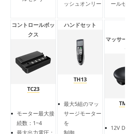
ッシュオンリー
ールセン
コントロールボッ
ハンドセット
クス
マッサージ
ー
TH13
TC23
TMM
最大5組のマッ
モーター最大接
サージモーター
続数：1~4
を
12V DC
最大出力電圧：
制御