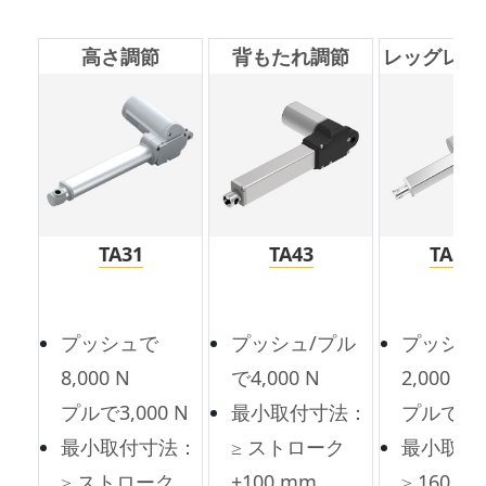
高さ調節
背もたれ調節
レッグレス
TA31
TA43
TA38
プッシュで
プッシュ/プル
プッシュ
8,000 N
で4,000 N
2,000 N
プルで3,000 N
最小取付寸法：
プルで1,5
最小取付寸法：
≥ ストローク
最小取付
≥ ストローク
+100 mm
≥ 160 m