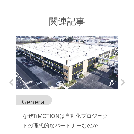
関連記事
General
Co
代
なぜTiMOTIONは自動化プロジェク
睡
トの理想的なパートナーなのか
の