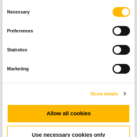
動リニアアクチュエーターのおかげでベッドが
Consent
万能になり、あらゆる嗜好に対応できるように
Necessary
Selection
なります。
Preferences
同時に、背もたれやレッグレストを調整できる
ことで、睡眠の質を高めたり、日常的な不快感
Statistics
を解消したりすることができます。調節可能な
ベッド台座により、背骨のアライメントが向上
Marketing
し、一部の腰痛が軽減されます。
Show details
レッグレスト調節で、脚を少し上げて血行を良
くすることができます。 これによって、脚の重
Allow all cookies
さに悩む肥満の方や妊婦さんの快適性が大きく
向上します。
Use necessary cookies only