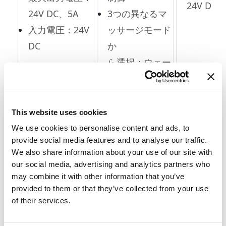
24V DC
24V DC、5A
3つの異なるマ
入力電圧：24V
ッサージモード
DC
か
ら選択：ウェー
ブ、タップ、う
ねり
This website uses cookies
レジャーベッド向け電動モーションソ
We use cookies to personalise content and ads, to
provide social media features and to analyse our traffic.
リューション
We also share information about your use of our site with
多くの人は、ベッドをリラックスできる場所と
our social media, advertising and analytics partners who
may combine it with other information that you’ve
して利用しています。仕事や読書、音楽を聞い
provided to them or that they’ve collected from your use
たり、テレビを見たり、朝食をとったりなど、
of their services.
すべてをベッドの上で行うことができます。電