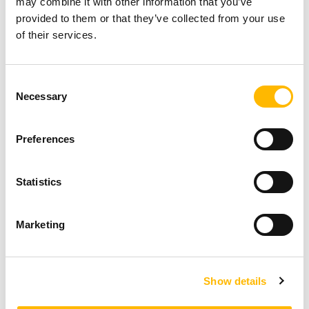
may combine it with other information that you’ve
provided to them or that they’ve collected from your use
of their services.
Consent
Necessary
Selection
Preferences
Statistics
TCS1 Series
T
防撞傳感器
Marketing
硬件解決方案
随插即用
Show details