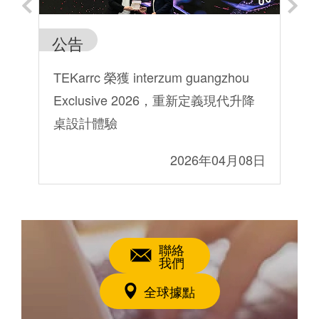
公告
一
及
TEKarrc 榮獲 interzum guangzhou
為
Exclusive 2026，重新定義現代升降
專
桌設計體驗
7日
2026年04月08日
聯絡
我們
全球據點